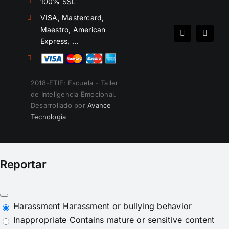
100% SSL
VISA, Mastercard,
Maestro, American
Spotify
Instag
Express, …
2018-ETIE: Escuela - Taller
de Inteligencia Emocional.
Desarrollado por
Avance
Tecnología
Reportar
Harassment
Harassment or bullying behavior
Inappropriate
Contains mature or sensitive content