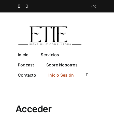
Saltar
Spotify
Instagram
Blog
al
contenido
Inicio
Servicios
Podcast
Sobre Nosotros
Contacto
Inicio Sesión
Acceder