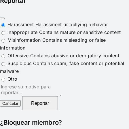
Reportar
Harassment
Harassment or bullying behavior
Inappropriate
Contains mature or sensitive content
Misinformation
Contains misleading or false
information
Offensive
Contains abusive or derogatory content
Suspicious
Contains spam, fake content or potential
malware
Otro
Nota
del
reporte
Reportar
¿Bloquear miembro?