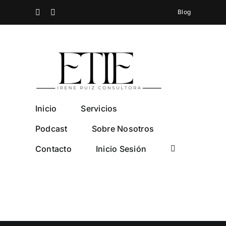
Saltar
Spotify
Instagram
Blog
al
contenido
Inicio
Servicios
Podcast
Sobre Nosotros
Contacto
Inicio Sesión