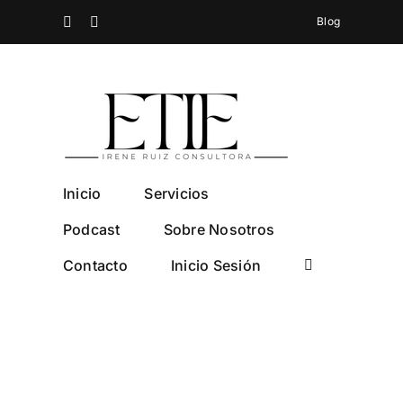
Saltar
Spotify
Instagram
Blog
al
contenido
Inicio
Servicios
Podcast
Sobre Nosotros
Contacto
Inicio Sesión