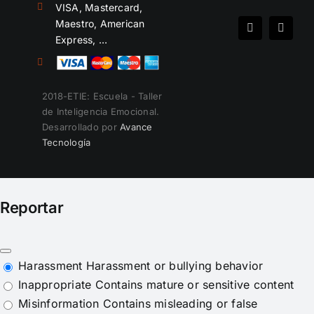
VISA, Mastercard,
Maestro, American
Spotify
Instag
Express, …
2018-ETIE: Escuela - Taller
de Inteligencia Emocional.
Desarrollado por
Avance
Tecnología
Reportar
Harassment
Harassment or bullying behavior
Inappropriate
Contains mature or sensitive content
Misinformation
Contains misleading or false