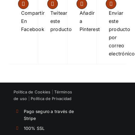
Compartir
Twitear
Añadir
Enviar
En
este
a
este
Facebook
producto
Pinterest
producto
por
correo
electrónico
Política de Cookies
|
Términos
de uso
|
Política de Privacidad
Pago seguro a través de
Stripe
100% SSL