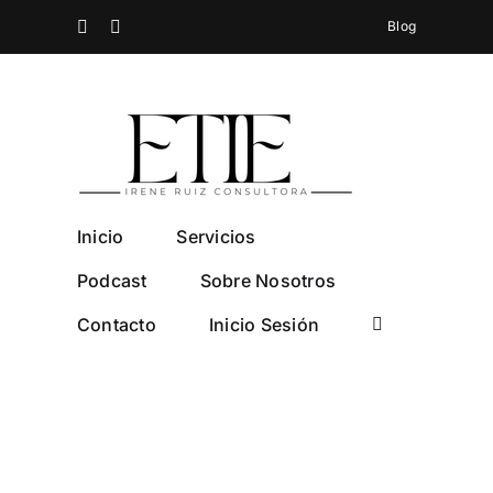
Saltar
Spotify
Instagram
Blog
al
contenido
Inicio
Servicios
Podcast
Sobre Nosotros
Contacto
Inicio Sesión