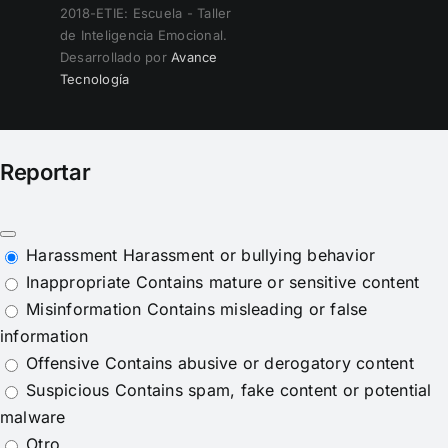
2018-ETIE: Escuela - Taller
de Inteligencia Emocional.
Desarrollado por
Avance
Tecnología
Reportar
Harassment
Harassment or bullying behavior
Inappropriate
Contains mature or sensitive content
Misinformation
Contains misleading or false
information
Offensive
Contains abusive or derogatory content
Suspicious
Contains spam, fake content or potential
malware
Otro