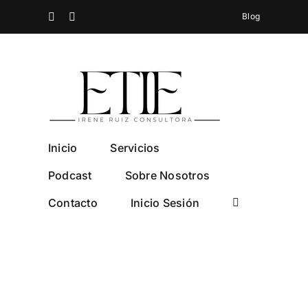
Saltar
Spotify
Instagram
Blog
al
contenido
Inicio
Servicios
Podcast
Sobre Nosotros
Contacto
Inicio Sesión