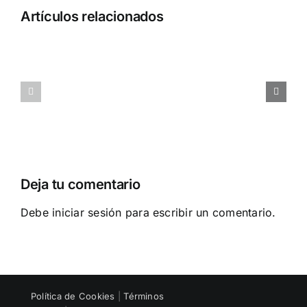
Artículos relacionados
CÓMO
Cómo
BALANCEAR
atraer
LA
al
CARGA
talento
DE
con
TRABAJO
tu
DE
oferta
TU
de
EQUIPO
empleo
Deja tu comentario
Debe
iniciar sesión
para escribir un comentario.
Política de Cookies
|
Términos