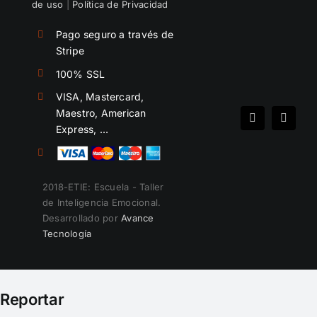
de uso
|
Política de Privacidad
Pago seguro a través de
Stripe
100% SSL
VISA, Mastercard,
Maestro, American
Spotify
Instag
Express, …
2018-ETIE: Escuela - Taller
de Inteligencia Emocional.
Desarrollado por
Avance
Tecnología
Reportar