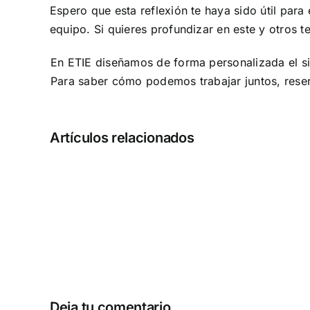
Espero que esta reflexión te haya sido útil para
equipo. Si quieres profundizar en este y otros 
En ETIE diseñamos de forma personalizada el s
Para saber cómo podemos trabajar juntos, rese
Artículos relacionados
Cómo
gestionar
las
solicitudes
de
aumento
salarial
Deja tu comentario