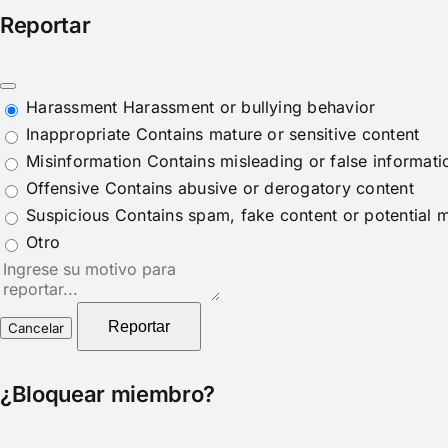
Reportar
Harassment
Harassment or bullying behavior
Inappropriate
Contains mature or sensitive content
Misinformation
Contains misleading or false informati
Offensive
Contains abusive or derogatory content
Suspicious
Contains spam, fake content or potential 
Otro
Nota
del
reporte
Reportar
¿Bloquear miembro?