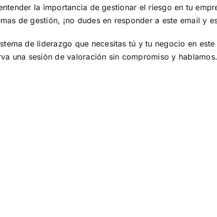
 entender la importancia de gestionar el riesgo en tu emp
temas de gestión, ¡no dudes en responder a este email y e
istema de liderazgo que necesitas tú y tu negocio en es
rva una sesión de valoración sin compromiso y hablamos
El
QUIÉN
tema
DEBE
del
SALIR
que
DE
nadie
TU
quiere
EQUIPO
hablar