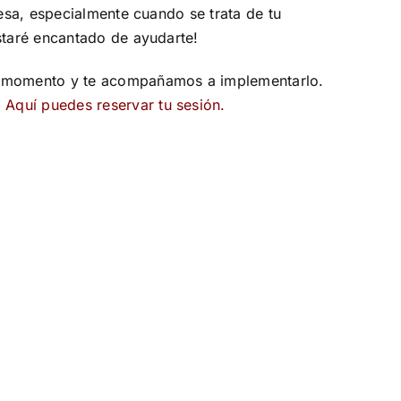
resa, especialmente cuando se trata de tu
staré encantado de ayudarte!
te momento y te acompañamos a implementarlo.
.
Aquí puedes reservar tu sesión.
Cómo
diferenciar
un
imprevisto
de
una
urgencia