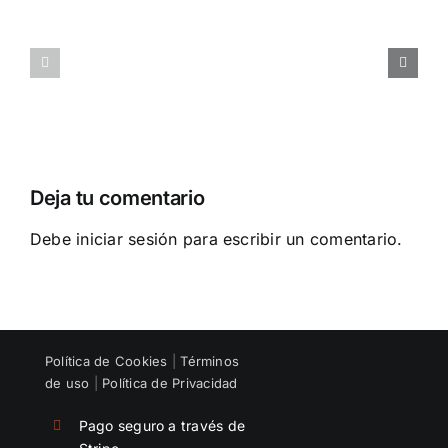
riesgo
QUIÉN
que
DEBE
asumes
SALIR
al
DE
contratar
TU
y
EQUIPO
formar
Deja tu comentario
un
equipo
Debe
iniciar sesión
para escribir un comentario.
Política de Cookies
|
Términos
de uso
|
Política de Privacidad
Pago seguro a través de