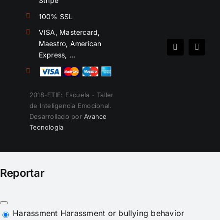
Stripe
100% SSL
VISA, Mastercard,
Maestro, American
Spotify
Instag
Express, …
2018-ETIE: Escuela - Taller
de Inteligencia Emocional.
Desarrollado por
Avance
Tecnología
Reportar
Harassment
Harassment or bullying behavior