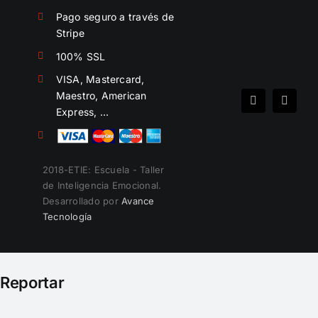
Pago seguro a través de
Stripe
100% SSL
VISA, Mastercard,
Maestro, American
Spotify
Instag
Express, …
2018-ETIE: Escuela - Taller
de Inteligencia Emocional.
Desarrollado por
Avance
Tecnología
Reportar