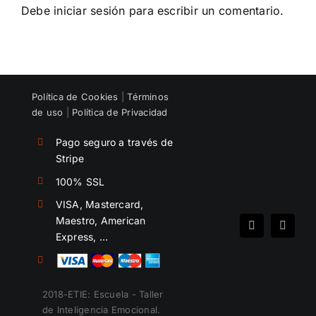
equipo
Debe
iniciar sesión
para escribir un comentario.
Política de Cookies
|
Términos
de uso
|
Política de Privacidad
Pago seguro a través de
Stripe
100% SSL
VISA, Mastercard,
Maestro, American
Spotify
Instag
Express, …
2018-ETIE: Escuela - Taller
de Inteligencia Emocional.