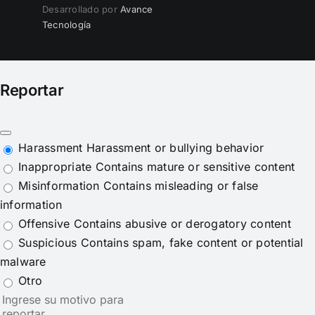
Desarrollado por
Avance
Tecnología
Reportar
Harassment
Harassment or bullying behavior
Inappropriate
Contains mature or sensitive content
Misinformation
Contains misleading or false
information
Offensive
Contains abusive or derogatory content
Suspicious
Contains spam, fake content or potential
malware
Otro
Nota