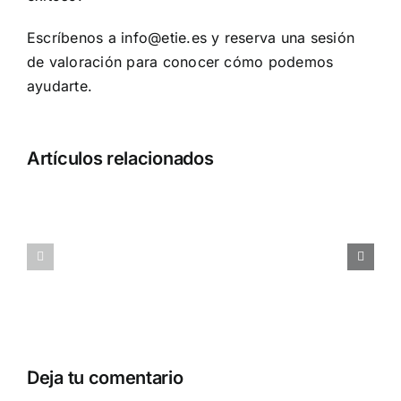
Escríbenos a info@etie.es y reserva una sesión
de valoración para conocer cómo podemos
ayudarte.
Cómo
Artículos relacionados
gestionar
el
Cómo
riesgo
gestionar
que
las
asumes
solicitudes
al
de
contratar
aumento
y
salarial
formar
Deja tu comentario
un