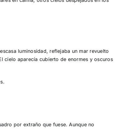
res en calma, otros cielos despejados en los
escasa luminosidad, reflejaba un mar revuelto
El cielo aparecía cubierto de enormes y oscuros
s.
uadro por extraño que fuese. Aunque no