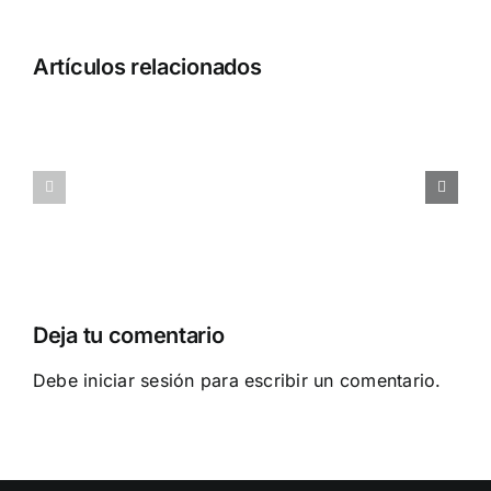
Cómo
Artículos relacionados
gestionar
el
Cómo
riesgo
gestionar
que
las
asumes
solicitudes
al
de
contratar
aumento
y
salarial
formar
Deja tu comentario
un
equipo
Debe
iniciar sesión
para escribir un comentario.