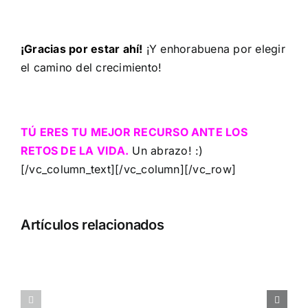
¡Gracias por estar ahí!
¡Y enhorabuena por elegir
el camino del crecimiento!
TÚ ERES TU MEJOR RECURSO ANTE LOS
RETOS DE LA VIDA.
Un abrazo! :)
[/vc_column_text][/vc_column][/vc_row]
Artículos relacionados
CÓMO
Cómo
BALANCEAR
atraer
LA
al
CARGA
talento