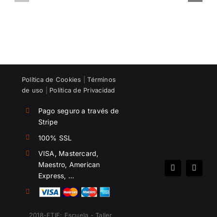
DE
con
TRABAJO
tu
DE
oferta
TU
de
EQUIPO
empleo
Política de Cookies
|
Términos
de uso
|
Política de Privacidad
Pago seguro a través de
Stripe
100% SSL
VISA, Mastercard,
Maestro, American
Spotify
Instag
Express, …
2018-ETIE: Escuela - Taller