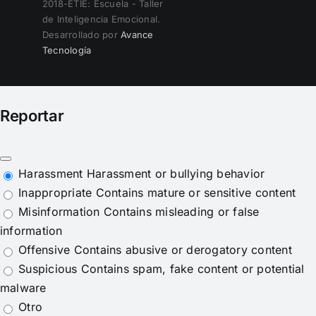
2018-ETIE: Escuela - Taller
de Inteligencia Emocional.
Desarrollado por
Avance
Tecnología
Reportar
Harassment
Harassment or bullying behavior
Inappropriate
Contains mature or sensitive content
Misinformation
Contains misleading or false
information
Offensive
Contains abusive or derogatory content
Suspicious
Contains spam, fake content or potential
malware
Otro