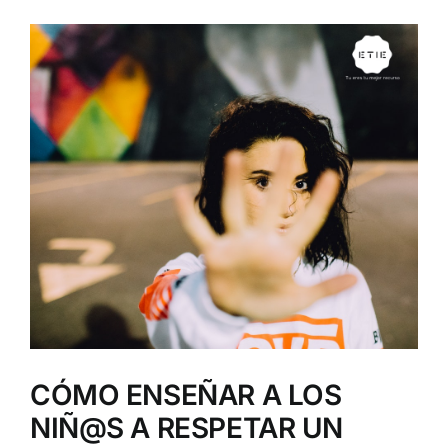
Ver
imagen
más
grande
CÓMO ENSEÑAR A LOS
NIÑ@S A RESPETAR UN