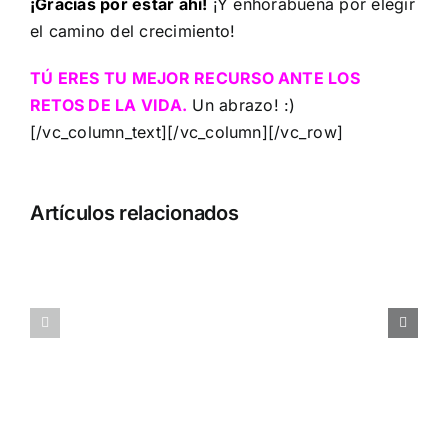
¡Gracias por estar ahí!
¡Y enhorabuena por elegir
el camino del crecimiento!
TÚ ERES TU MEJOR RECURSO ANTE LOS
RETOS DE LA VIDA.
Un abrazo! :)
[/vc_column_text][/vc_column][/vc_row]
Cómo
Artículos relacionados
gestionar
el
Cómo
riesgo
gestionar
que
las
asumes
solicitudes
al
de
contratar
aumento
y
salarial
formar