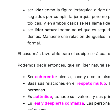
ser
líder
como la figura jerárquica dirige 
seguidos por cumplir la jerarquía pero no
tóxicas, y en ambos casos se les llama líd
ser
líder natural
como aquel que es seguido 
demás. Mantiene una relación de iguales in
formal.
El caso más favorable para el equipo será cuando
Podemos decir entonces, que un líder natural se
Ser
coherente
: piensa, hace y dice lo mi
Basa sus relaciones en el
respeto mutuo
. 
personas.
Es
auténtico
, conoce sus valores y sus pri
Es l
eal y despierta confianza
. Las persona
así mismo.