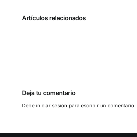
Cómo
Artículos relacionados
gestionar
el
riesgo
que
asumes
al
contratar
y
formar
Deja tu comentario
un
equipo
Debe
iniciar sesión
para escribir un comentario.