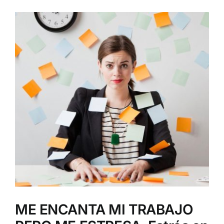
Ver
imagen
más
grande
ME ENCANTA MI TRABAJO