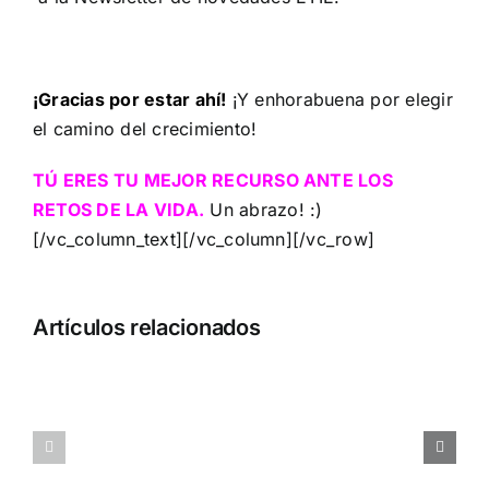
¡Gracias por estar ahí!
¡Y enhorabuena por elegir
el camino del crecimiento!
TÚ ERES TU MEJOR RECURSO ANTE LOS
RETOS DE LA VIDA.
Un abrazo! :)
[/vc_column_text][/vc_column][/vc_row]
Cómo
Artículos relacionados
gestionar
el
Cómo
riesgo
gestionar
que
las
asumes
solicitudes
al