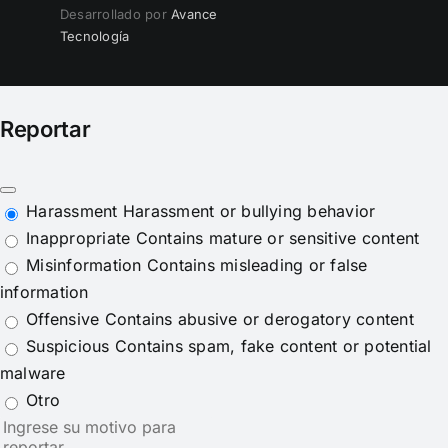
Desarrollado por
Avance
Tecnología
Reportar
Harassment
Harassment or bullying behavior
Inappropriate
Contains mature or sensitive content
Misinformation
Contains misleading or false
information
Offensive
Contains abusive or derogatory content
Suspicious
Contains spam, fake content or potential
malware
Otro
Nota