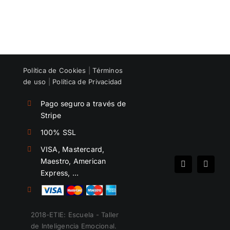
de
contratar
aumento
y
salarial
formar
un
equipo
Política de Cookies
|
Términos
de uso
|
Política de Privacidad
Pago seguro a través de
Stripe
100% SSL
VISA, Mastercard,
Maestro, American
Spotify
Instag
Express, …
2018-ETIE: Escuela - Taller
de Inteligencia Emocional.