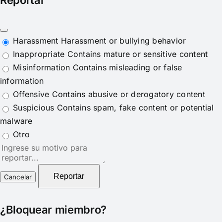
Reportar
Harassment
Harassment or bullying behavior
Inappropriate
Contains mature or sensitive content
Misinformation
Contains misleading or false
information
Offensive
Contains abusive or derogatory content
Suspicious
Contains spam, fake content or potential
malware
Otro
Nota
del
reporte
Reportar
¿Bloquear miembro?