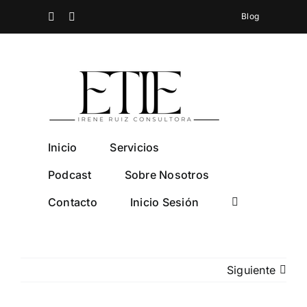
Saltar
Spotify
Instagram
Blog
al
contenido
Inicio
Servicios
Podcast
Sobre Nosotros
Contacto
Inicio Sesión
Siguiente