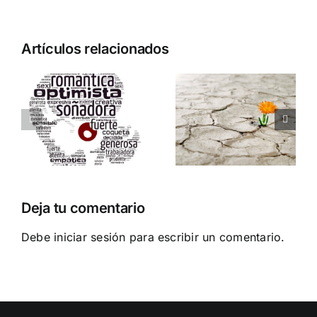
Artículos relacionados
O
EJERCICIO
PARA LA
RESILIENCIA
Deja tu comentario
Debe
iniciar sesión
para escribir un comentario.