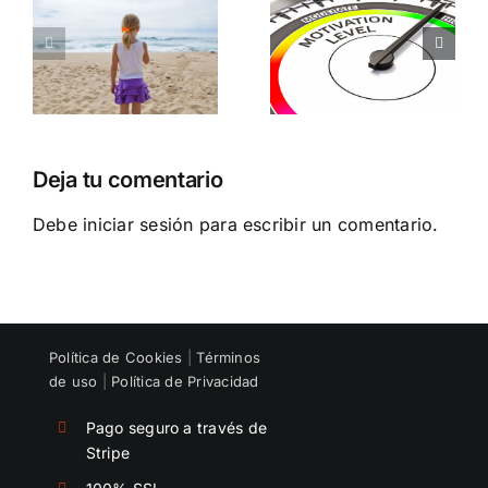
A
MOTIVAR DE
A
FORMA
U
AUTÉNTICA
Y
DURADERA
Deja tu comentario
Debe
iniciar sesión
para escribir un comentario.
Política de Cookies
|
Términos
de uso
|
Política de Privacidad
Pago seguro a través de
Stripe