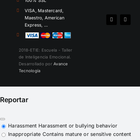
100% SSL
VISA, Mastercard,
Maestro, American
Spotify
Instag
Express, …
2018-ETIE: Escuela - Taller
de Inteligencia Emocional.
Desarrollado por
Avance
Tecnología
Reportar
Harassment
Harassment or bullying behavior
Inappropriate
Contains mature or sensitive content