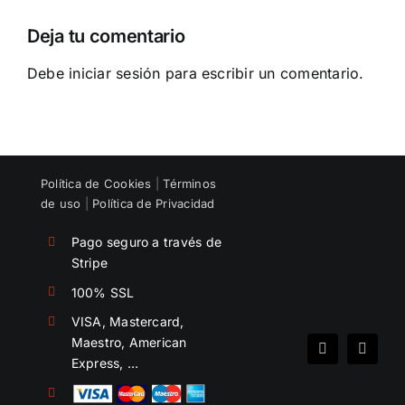
salarial
formar
Deja tu comentario
un
equipo
Debe
iniciar sesión
para escribir un comentario.
Política de Cookies
|
Términos
de uso
|
Política de Privacidad
Pago seguro a través de
Stripe
100% SSL
VISA, Mastercard,
Maestro, American
Spotify
Instag
Express, …