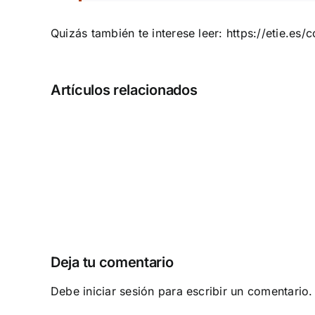
Quizás también te interese leer:
https://etie.es/
Cómo
Artículos relacionados
gestionar
el
riesgo
que
asumes
al
contratar
y
formar
Deja tu comentario
un
equipo
Debe
iniciar sesión
para escribir un comentario.