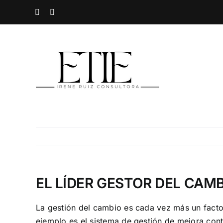
Saltar
Spotify
Instagram
al
contenido
EL LÍDER GESTOR DEL CAM
La gestión del cambio es cada vez más un factor
ejemplo es el sistema de gestión de mejora con